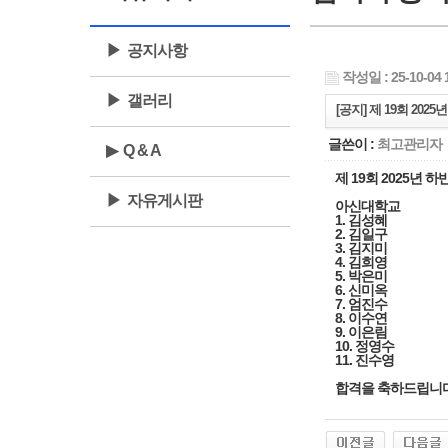
▶ 공지사항
작성일 : 25-10-04 
▶ 갤러리
[공지] 제 19회 20
글쓴이 :
최고관리자
▶ Q & A
제 19회 2025년 
▶ 자유게시판
아신대학교
1. 김성혜
2. 김일구
3. 김지미
4. 김희영
5. 박은미
6. 신미옥
7. 엄진수
8. 이수연
9. 이은림
10. 정영수
11. 진수영
합격을 축하드립니다