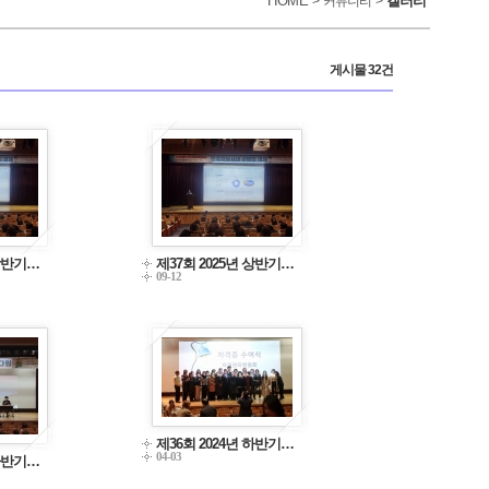
HOME
갤러리
> 커뮤니티 >
게시물 32건
 상반기…
제37회 2025년 상반기…
09-12
제36회 2024년 하반기…
04-03
 하반기…